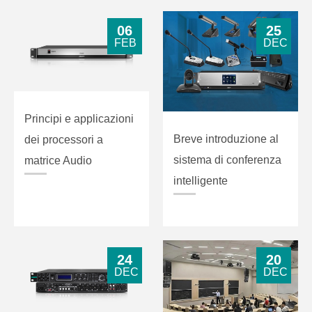
06
25
FEB
DEC
Principi e applicazioni
Breve introduzione al
dei processori a
sistema di conferenza
matrice Audio
intelligente
24
20
DEC
DEC