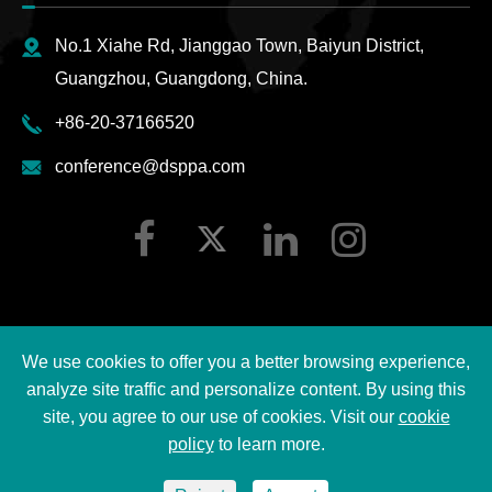
No.1 Xiahe Rd, Jianggao Town, Baiyun District,
Guangzhou, Guangdong, China.
+86-20-37166520
conference@dsppa.com
We use cookies to offer you a better browsing experience,
Copyright ©
2026 Guangzhou DSPPA Audio Co., Ltd.
analyze site traffic and personalize content. By using this
Tutti i diritti riservati.
site, you agree to our use of cookies. Visit our
cookie
policy
to learn more.
Sitemap
|
DSPPA Privacy regulation