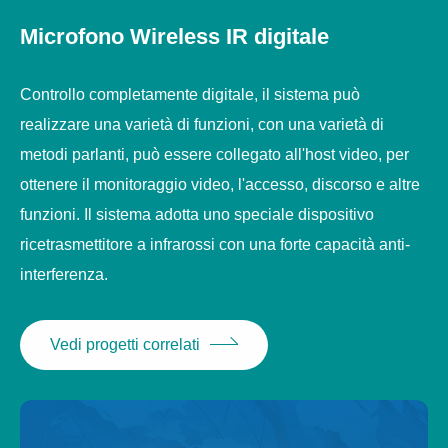
25 ore di standby.
Microfono Wireless IR digitale
Discorso di conferenza, discussione, funzioni di
accesso.
Controllo completamente digitale, il sistema può
realizzare una varietà di funzioni, con una varietà di
metodi parlanti, può essere collegato all'host video, per
ottenere il monitoraggio video, l'accesso, discorso e altre
funzioni. Il sistema adotta uno speciale dispositivo
ricetrasmettitore a infrarossi con una forte capacità anti-
interferenza.
Vedi progetti correlati