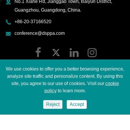
No.1 Xiahe Rd, Jianggao Town, Baiyun District,
Guangzhou, Guangdong, China.
+86-20-37166520
conference@dsppa.com
We use cookies to offer you a better browsing experience,
analyze site traffic and personalize content. By using this
site, you agree to our use of cookies. Visit our
cookie
Copyright ©
2026 Guangzhou DSPPA Audio Co., Ltd.
policy
to learn more.
Tutti i diritti riservati.
Reject
Accept
Sitemap
|
DSPPA Privacy regulation