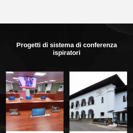
Progetti di sistema di conferenza
ispiratori