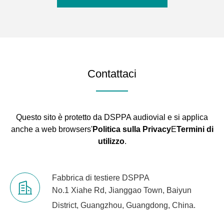
Contattaci
Questo sito è protetto da DSPPA audiovial e si applica
anche a web browsers'
Politica sulla Privacy
E
Termini di
utilizzo
.
Fabbrica di testiere DSPPA
No.1 Xiahe Rd, Jianggao Town, Baiyun
District, Guangzhou, Guangdong, China.