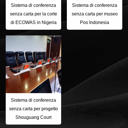
Sistema di conferenza
Sistema di conferenza
senza carta per la corte
senza carta per museo
di ECOWAS in Nigeria
Pos Indonesia
Sistema di conferenza
senza carta per progetto
Shouguang Court