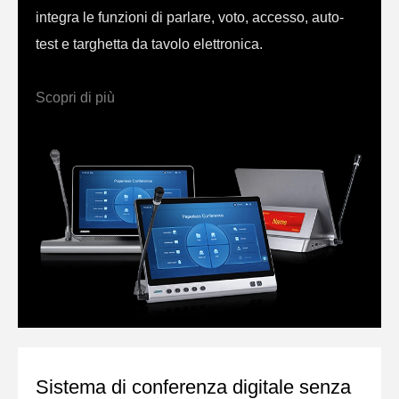
integra le funzioni di parlare, voto, accesso, auto-
test e targhetta da tavolo elettronica.
Scopri di più
Sistema di conferenza digitale senza