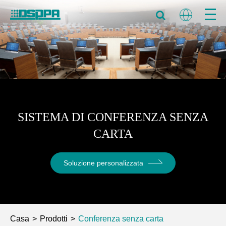
SISTEMA DI CONFERENZA SENZA
CARTA
Soluzione personalizzata
Casa
Prodotti
Conferenza senza carta