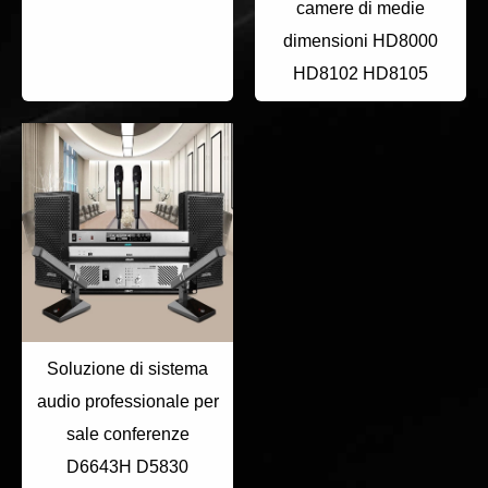
camere di medie
dimensioni HD8000
HD8102 HD8105
Soluzione di sistema
audio professionale per
sale conferenze
D6643H D5830