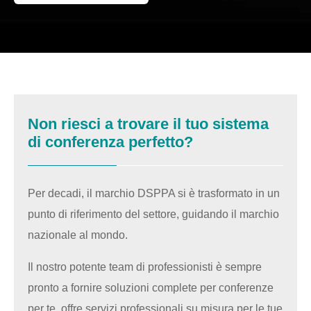
Non riesci a trovare il tuo sistema
di conferenza perfetto?
Per decadi, il marchio DSPPA si è trasformato in un
punto di riferimento del settore, guidando il marchio
nazionale al mondo.
Il nostro potente team di professionisti è sempre
pronto a fornire soluzioni complete per conferenze
per te, offre servizi professionali su misura per le tue