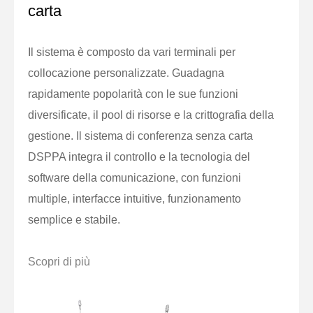
carta
Il sistema è composto da vari terminali per
collocazione personalizzate. Guadagna
rapidamente popolarità con le sue funzioni
diversificate, il pool di risorse e la crittografia della
gestione. Il sistema di conferenza senza carta
DSPPA integra il controllo e la tecnologia del
software della comunicazione, con funzioni
multiple, interfacce intuitive, funzionamento
semplice e stabile.
Scopri di più