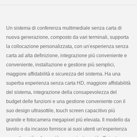
Un sistema di conferenza multimediale senza carta di
nuova generazione, composto da vari terminali, supporta
la collocazione personalizzata, con un'esperienza senza
carta ad alta definizione, integrazione più conveniente e
conveniente, installazione e gestione più semplici,
maggiore affidabilità e sicurezza del sistema. Ha una
superba esperienza senza carta HD, maggiore affidabilità
del sistema, integrazione della consapevolezza del
budget delle funzioni e una gestione conveniente con il
suo design ultrasottile, touch screen capacitivo più
grande e fotocamera megapixel più elevata. Il modello da
tavolo o da incasso fornisce ai suoi utenti un'esperienza