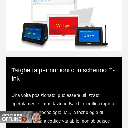
Targhetta per riunioni con schermo E-
Ink
Una volta posizionato, può essere utilizzato
ripetutamente. Importazione Batch, modifica rapida.
Utilizzando la tecnologia IML, la tecnologia di
stampa in-mold a codice variabile, non sbiadisce