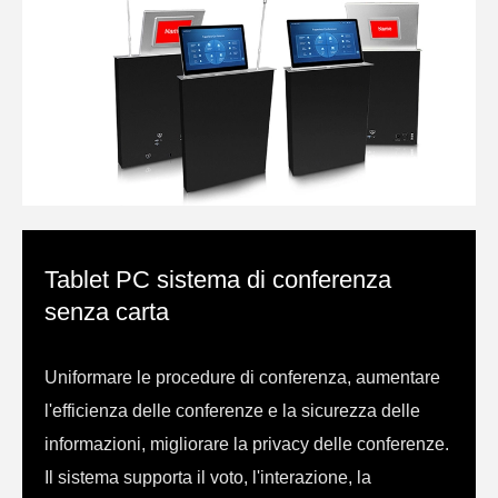
Tablet PC sistema di conferenza
senza carta
Uniformare le procedure di conferenza, aumentare
l'efficienza delle conferenze e la sicurezza delle
informazioni, migliorare la privacy delle conferenze.
Il sistema supporta il voto, l'interazione, la