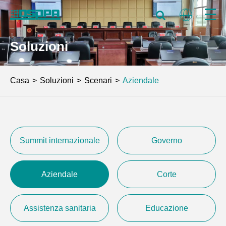
Soluzioni
Casa
Soluzioni
Scenari
Aziendale
Summit internazionale
Governo
Aziendale
Corte
Assistenza sanitaria
Educazione