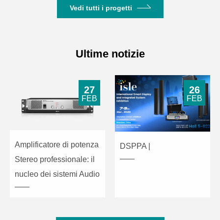
Vedi tutti i progetti
Ultime notizie
27
26
FEB
FEB
Amplificatore di potenza
DSPPA |
Stereo professionale: il
nucleo dei sistemi Audio