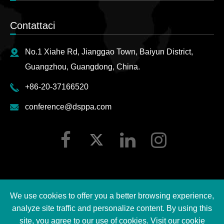
Contattaci
No.1 Xiahe Rd, Jianggao Town, Baiyun District,
Guangzhou, Guangdong, China.
+86-20-37166520
conference@dsppa.com
We use cookies to offer you a better browsing experience,
Copyright ©
2026 Guangzhou DSPPA Audio Co., Ltd.
analyze site traffic and personalize content. By using this
Tutti i diritti riservati.
site, you agree to our use of cookies. Visit our
cookie