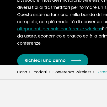
DW9866 è l'host del microfono wireless, 
diversi tipi di trasmettitori per formare un
Questo sistema funziona nella banda di fre
completo, con più modalità di conversazion
altoparlanti per sale conferenze wireless
È 
da usare, economico e pratico ed è la prim
conferenze.
Richiedi una demo
Casa
Prodotti
Conferenza Wireless
Siste