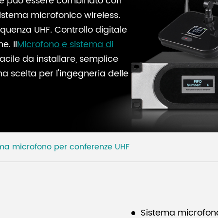
che può essere combinato con
 sistema microfonico wireless.
quenza UHF. Controllo digitale
e. Il
Microfono e sistema di
facile da installare, semplice
a scelta per l'ingegneria delle
ma microfono per conferenze UHF
Sistema microfono