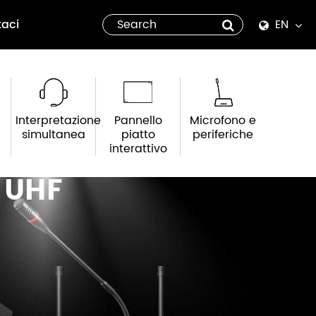
taci
EN
English
Español
Interpretazione
Pannello
Microfono e
italiano
simultanea
piatto
periferiche
interattivo
русский
 UHF
العربية
tiếng việt
Pilipino
ไทย