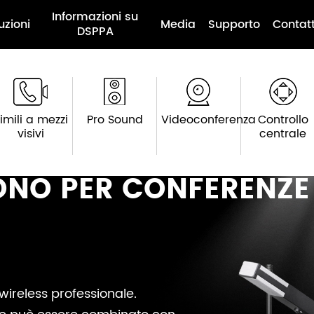
Informazioni su
uzioni
Media
Supporto
Contat
DSPPA
imili a mezzi
Pro Sound
Videoconferenza
Controllo
visivi
centrale
ONO PER CONFERENZE
wireless professionale.