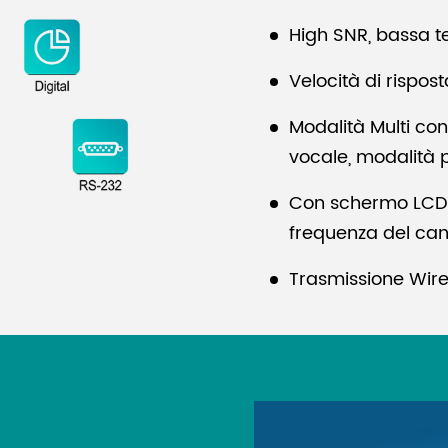
High SNR, bassa t
Velocità di rispost
Modalità Multi con
vocale, modalità 
Con schermo LCD pe
frequenza del cana
Trasmissione Wire
segnale.
Alimentatore DC12