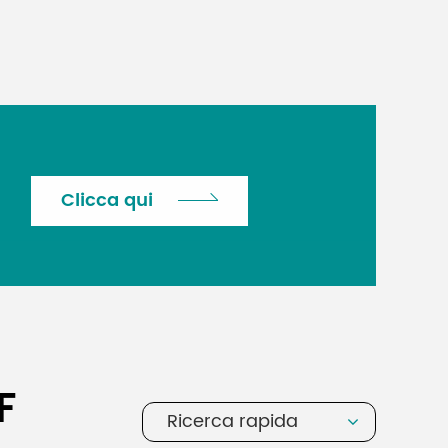
Clicca qui
F
Ricerca rapida