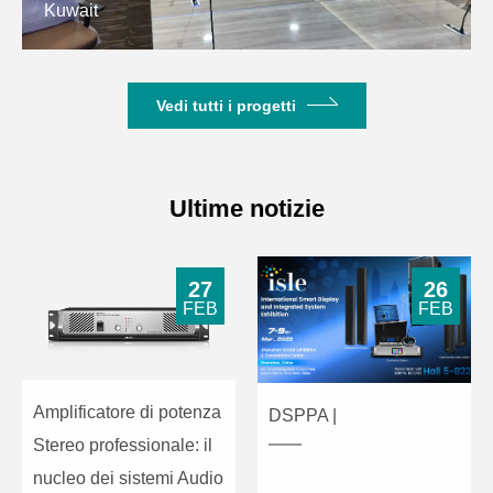
Cambogia
Vedi tutti i progetti
Ultime notizie
27
26
FEB
FEB
Amplificatore di potenza
DSPPA |
Stereo professionale: il
nucleo dei sistemi Audio