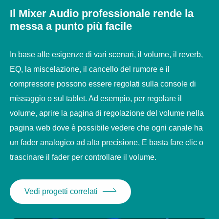
riverbero a matrice.
Il Mixer Audio professionale rende la
messa a punto più facile
Protocollo TCP/IP, vari parametri possono essere
regolati nella pagina web.
In base alle esigenze di vari scenari, il volume, il reverb,
EQ, la miscelazione, il cancello del rumore e il
compressore possono essere regolati sulla console di
missaggio o sul tablet. Ad esempio, per regolare il
volume, aprire la pagina di regolazione del volume nella
pagina web dove è possibile vedere che ogni canale ha
un fader analogico ad alta precisione, E basta fare clic o
trascinare il fader per controllare il volume.
Vedi progetti correlati