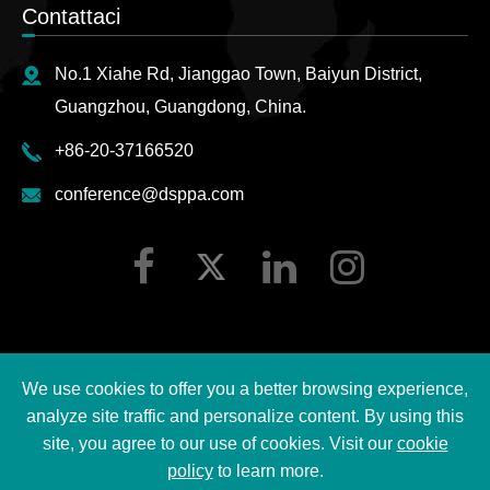
Contattaci
No.1 Xiahe Rd, Jianggao Town, Baiyun District,
Guangzhou, Guangdong, China.
+86-20-37166520
conference@dsppa.com
We use cookies to offer you a better browsing experience,
Copyright ©
2026 Guangzhou DSPPA Audio Co., Ltd.
analyze site traffic and personalize content. By using this
Tutti i diritti riservati.
site, you agree to our use of cookies. Visit our
cookie
policy
to learn more.
Sitemap
|
DSPPA Privacy regulation