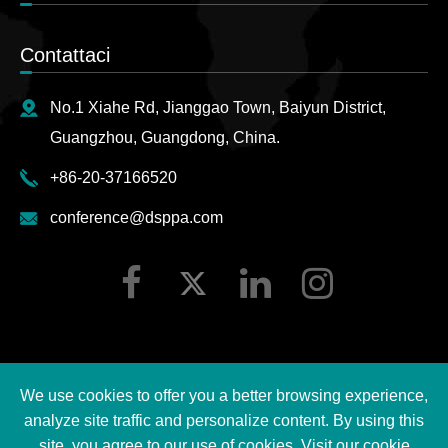
Contattaci
No.1 Xiahe Rd, Jianggao Town, Baiyun District,
Guangzhou, Guangdong, China.
+86-20-37166520
conference@dsppa.com
We use cookies to offer you a better browsing experience,
Copyright ©
2026 Guangzhou DSPPA Audio Co., Ltd.
analyze site traffic and personalize content. By using this
Tutti i diritti riservati.
site, you agree to our use of cookies. Visit our
cookie