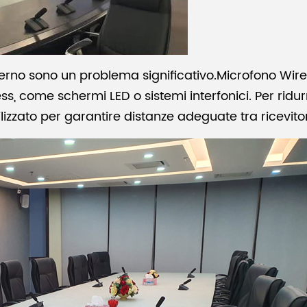
erno sono un problema significativo.
Microfono Wirel
ess, come schermi LED o sistemi interfonici. Per ridur
lizzato per garantire distanze adeguate tra ricevitor