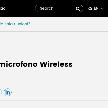
taci
EN
English
a sala riunioni?
Español
italiano
русский
 microfono Wireless
العربية
tiếng việt
Pilipino
ไทย