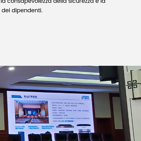
la consapevolezza della sicurezza e la
 dei dipendenti.
Malay
বাঙালি