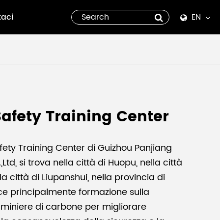
taci
EN
English
Español
italiano
afety Training Center
русский
العربية
ety Training Center di Guizhou Panjiang
Ltd, si trova nella città di Huopu, nella città
tiếng việt
la città di Liupanshui, nella provincia di
sce principalmente formazione sulla
Pilipino
 miniere di carbone per migliorare
ไทย