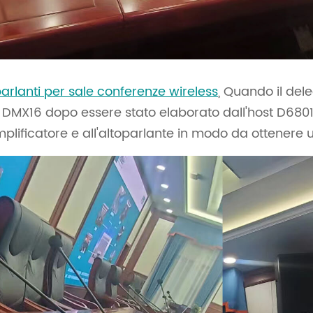
arlanti per sale conferenze wireless
, Quando il de
er DMX16 dopo essere stato elaborato dall'host D680
lificatore e all'altoparlante in modo da ottenere u