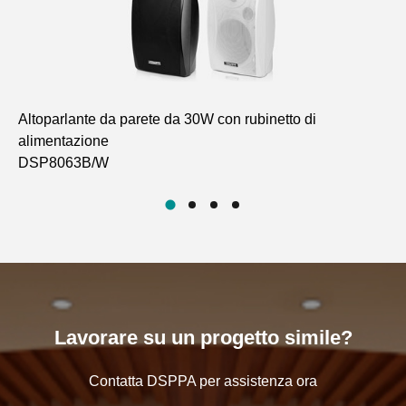
Altoparlante da parete da 30W con rubinetto di
Si
alimentazione
mic
DSP8063B/W
D5
Lavorare su un progetto simile?
Contatta DSPPA per assistenza ora