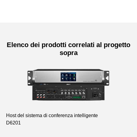
Elenco dei prodotti correlati al progetto
sopra
Host del sistema di conferenza intelligente
Di
D6201
di
D6